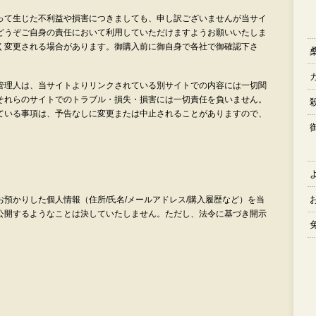
って生じた不利益や損害につきましても、申し訳ございませんが当サイ
どうぞご自身の責任において利用していただけますようお願いいたしま
く変更される場合があります。御購入前に御自身で各社で御確認下さ
管理人は、当サイトよりリンクされている別サイトでの内容には一切関
それらのサイトでのトラブル・損失・損害には一切責任を負いません。
ている事項は、予告なしに変更または中止されることがありますので、
預かりした個人情報（住所/氏名/メールアドレス/購入履歴など）を当
公開するようなことは決していたしません。ただし、法令に基づき開示